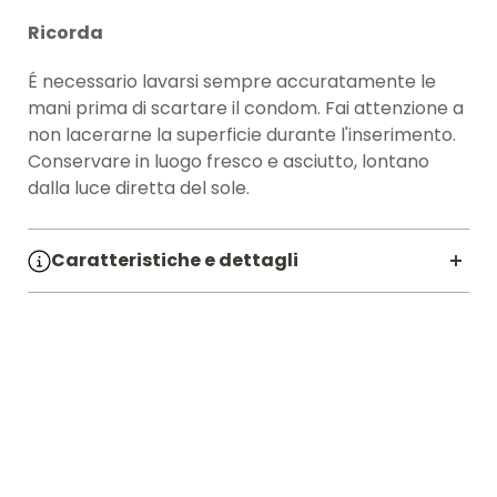
Ricorda
É necessario lavarsi sempre accuratamente le
mani prima di scartare il condom. Fai attenzione a
non lacerarne la superficie durante l'inserimento.
Conservare in luogo fresco e asciutto, lontano
dalla luce diretta del sole.
Caratteristiche e dettagli
SKU:
00500386
Materiale:
LATTICE
Pezzi:
12 PZ