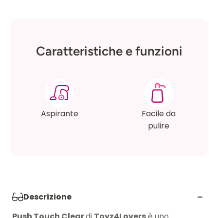
Caratteristiche e funzioni
Aspirante
Facile da
pulire
Descrizione
Push Touch Clear
di
Toyz4Lovers
è uno