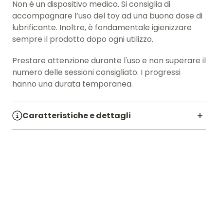
Non è un dispositivo medico. Si consiglia di
accompagnare l’uso del toy ad una buona dose di
lubrificante. Inoltre, è fondamentale igienizzare
sempre il prodotto dopo ogni utilizzo.
Prestare attenzione durante l'uso e non superare il
numero delle sessioni consigliato. I progressi
hanno una durata temporanea.
Caratteristiche e dettagli
SKU:
00802615
Linea:
PUMP UP
Diametro CM:
6
Lunghezza CM:
23