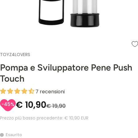
TOYZ4LOVERS
Pompa e Sviluppatore Pene Push
Touch
7 recensioni
€ 10,90
-45%
€ 19,90
Prezzo più basso precedente:
€ 10,90 EUR
Esaurito