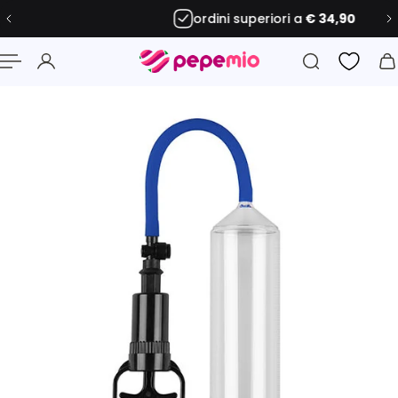
ordini superiori a
€ 34,90
 al contenuto