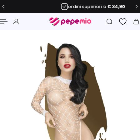
ordini superiori a
€ 34,90
 al contenuto