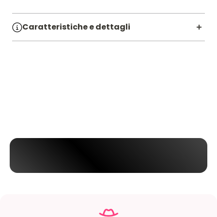
Caratteristiche e dettagli
SKU:
7103458
Materiale:
ELASTANE,NYLON