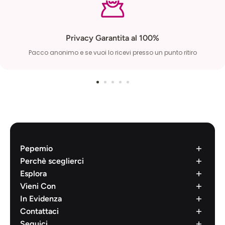
Privacy Garantita al 100%
Pacco anonimo e se vuoi lo ricevi presso un punto ritiro
Pepemio
Chi siamo
Perchè sceglierci
Lavora con noi
Cosa dicono di Noi
Esplora
Condizione di vendita
Prodotti di Qualità
Brands
Vieni Con
Diritto di recesso
Pacco 100% Anonimo
Il mio account
Succhia Clitoride
In Evidenza
Privacy Policy
Spedizione in 24 Ore
La mia lista desideri
Vibratori Rabbit
Lubrificanti
Contattaci
Cookie Policy
Pagamenti Sicuri
Resi e cancellazioni
Dildo Realistico
Preservativi
Scrivici
Seguici