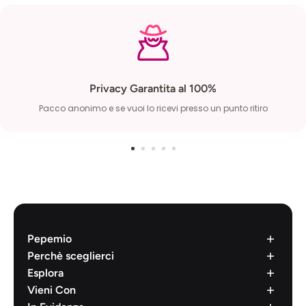
Privacy Garantita al 100%
Pacco anonimo e se vuoi lo ricevi presso un punto ritiro
Pepemio
Chi siamo
Perchè sceglierci
Lavora con noi
Cosa dicono di Noi
Esplora
Condizione di vendita
Prodotti di Qualità
Brands
Vieni Con
Diritto di recesso
Pacco 100% Anonimo
Il mio account
Succhia Clitoride