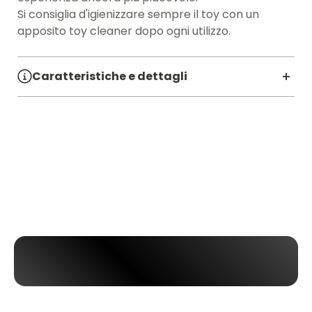
Si consiglia d'igienizzare sempre il toy con un
apposito toy cleaner dopo ogni utilizzo.
Caratteristiche e dettagli
SKU:
7106820
Linea:
PRETTY LOVE
Materiale:
TPR
Diametro CM:
4.4
Lunghezza CM:
21.4