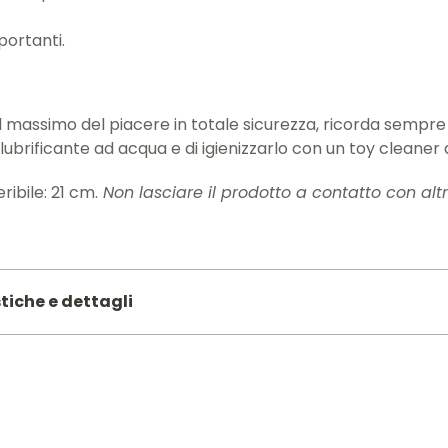
portanti.
l massimo del piacere in totale sicurezza, ricorda sempre d
lubrificante ad acqua e di igienizzarlo con un toy cleaner 
ribile: 21 cm.
Non lasciare il prodotto a contatto con altri
tiche e dettagli
40
 IN ITALY
PVC
CM:
4.7
a CM:
26.5