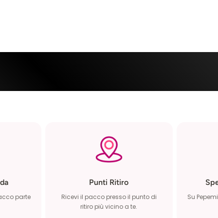
 ML:
3 ML
da
Punti Ritiro
Spe
pacco parte
Ricevi il pacco presso il punto di
Su Pepemio
ritiro più vicino a te.