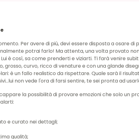
ne
momento. Per avere di più, devi essere disposta a osare di 
inalmente potrai farlo! Ma attenta, una volta provato non 
ui è così, sa come prenderti e viziarti. Ti farà venire subi
go, grosso, curvo, ricco di venature e con una glande diseg
ari: è un fallo realistico da rispettare. Quale sarà il risul
ivi...lui non vede l'ora di farsi sentire, te sei pronta ad usar
scappare la possibilità di provare emozioni che solo un p
alarti:
to e curato nei dettagli;
tima qualità;