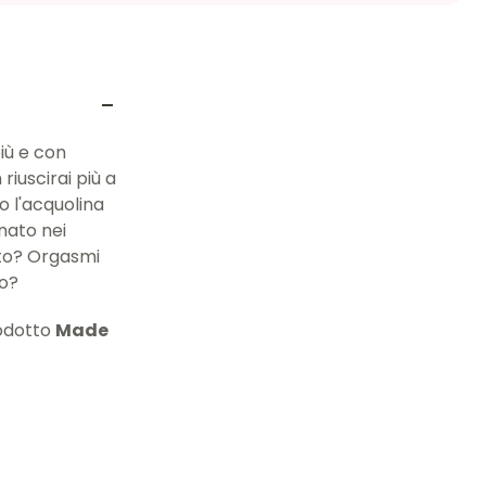
più e con
riuscirai più a
to l'acquolina
nato nei
tato? Orgasmi
lo?
rodotto
Made