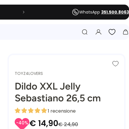
WhatsApp
351.500.8063
4,90
TOYZ4LOVERS
Dildo XXL Jelly
Sebastiano 26,5 cm
1 recensione
€ 14,90
-40%
€ 24,90