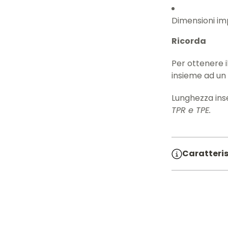
Dimensioni im
Ricorda
Per ottenere i
insieme ad un 
Lunghezza inse
TPR e TPE.
Caratteris
SKU:
71029
Linea:
MADE
Materiale:
Diametro 
Lunghezz