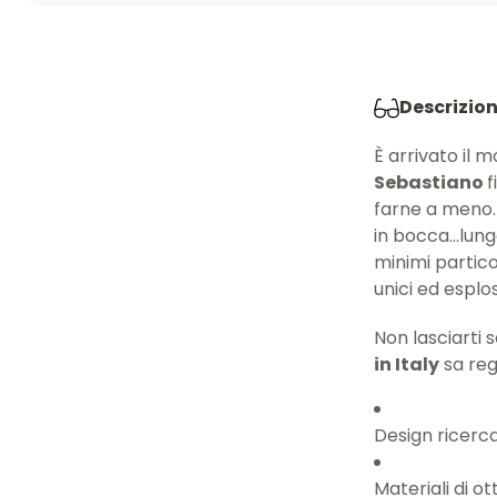
Descrizio
È arrivato il 
Sebastiano
f
farne a meno. L
in bocca...lun
minimi particol
unici ed esplos
Non lasciarti 
in Italy
sa reg
Design ricerca
Materiali di ot