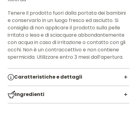
Tenere il prodotto fuori dalla portata dei bambini
e conservarlo in un luogo fresco ed asciutto. Si
consiglia di non applicare il prodotto sulla pelle
irritata o lesa e di sciacquare abbondantemente
con acqua in caso di irritazione o contatto con gli
occhi. Non è un contraccettivo e non contiene
spermicida. Utilizzare entro 3 mesi dall’apertura.
Caratteristiche e dettagli
SKU:
7101944
Ingredienti
Contenuto ML:
50 ML
Glycerin, Aqua, propylene Glycol,
Hydroxyethylcellulose, Benzoic Acid, Aroma,
Sodium Saccharin, Sodium Hydroxide.