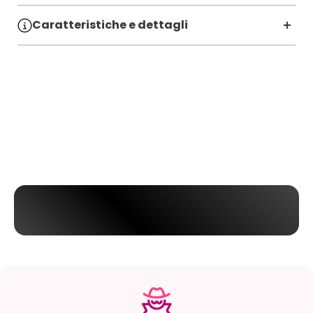
Caratteristiche e dettagli
SKU:
7104738
Diametro CM:
8.5
Lunghezza CM:
10.8
Batteria:
1 ricaricabile inclusa