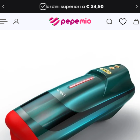
ordini superiori a
€ 34,90
 al contenuto