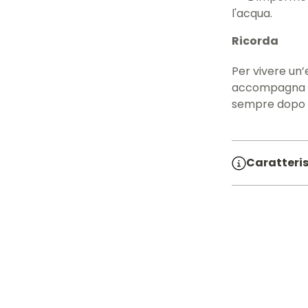
l'acqua.
Ricorda
Per vivere un’
accompagna la
sempre dopo o
Caratteris
SKU:
71007
Diametro 
Lunghezz