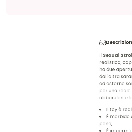
Descrizio
Il
Sexual Stro
realistica, cap
ha due apertu
dall'altra sar
ed esterne so
per una reale 
abbandonarti 
Il toy è rea
È morbido a
pene;
È impermea