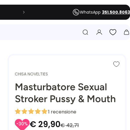
WhatsApp
351.500.8063
CHISA NOVELTIES
Masturbatore Sexual
Stroker Pussy & Mouth
1 recensione
€ 29,90
-30%
€ 42,71