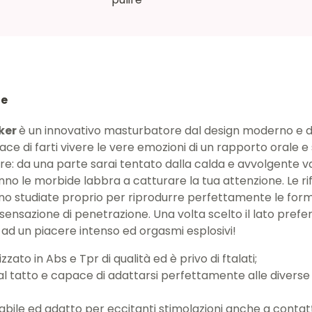
ne
ker
è un innovativo masturbatore dal design moderno e d
ace di farti vivere le vere emozioni di un rapporto orale e 
re: da una parte sarai tentato dalla calda e avvolgente 
anno le morbide labbra a catturare la tua attenzione. Le rif
no studiate proprio per riprodurre perfettamente le for
sensazione di penetrazione. Una volta scelto il lato prefer
ad un piacere intenso ed orgasmi esplosivi!
lizzato in Abs e Tpr di qualità ed è privo di ftalati;
l tatto e capace di adattarsi perfettamente alle diverse
bile ed adatto per eccitanti stimolazioni anche a conta