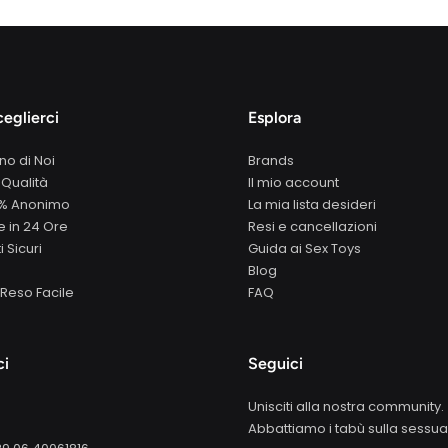
eglierci
Esplora
no di Noi
Brands
 Qualità
Il mio account
0% Anonimo
La mia lista desideri
 in 24 Ore
Resi e cancellazioni
 Sicuri
Guida ai Sex Toys
Blog
Reso Facile
FAQ
ci
Seguici
Unisciti alla nostra community.
Abbattiamo i tabù sulla sessual