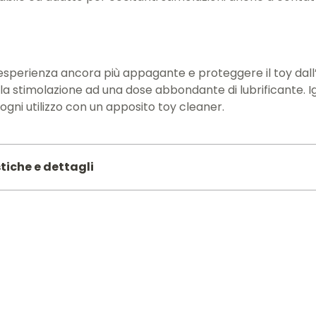
esperienza ancora più appagante e proteggere il toy dall
 stimolazione ad una dose abbondante di lubrificante. Ig
gni utilizzo con un apposito toy cleaner.
tiche e dettagli
60
CM:
7.5
a CM:
21.6