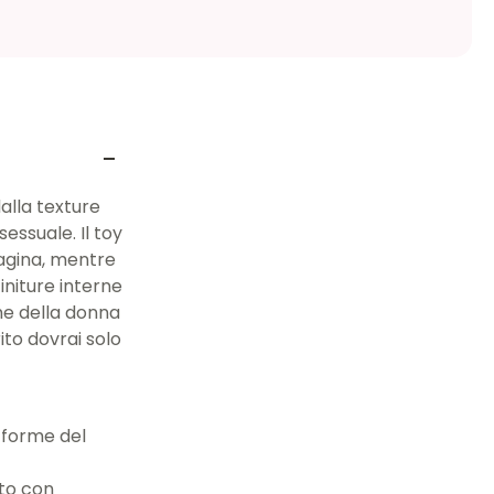
alla texture
sessuale. Il toy
vagina, mentre
initure interne
me della donna
ito dovrai solo
 forme del
tto con