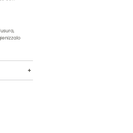
’usura,
ienizzalo