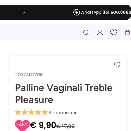
WhatsApp
351.500.8063
TOYZ4LOVERS
Palline Vaginali Treble
Pleasure
3 recensioni
€ 9,90
-45%
€ 17,90