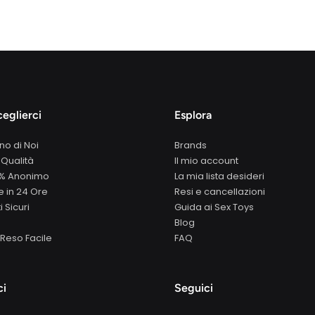
eglierci
Esplora
no di Noi
Brands
 Qualità
Il mio account
0% Anonimo
La mia lista desideri
 in 24 Ore
Resi e cancellazioni
 Sicuri
Guida ai Sex Toys
Blog
Reso Facile
FAQ
ci
Seguici