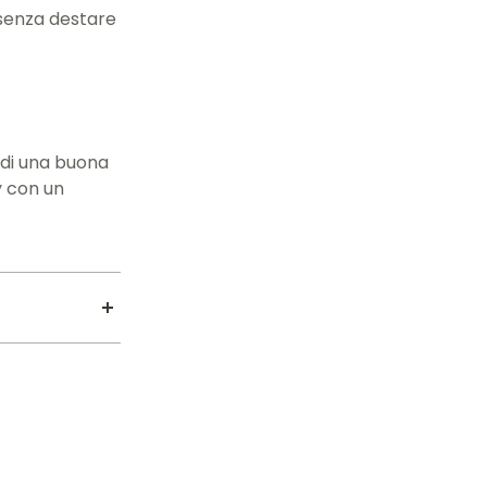
 senza destare
o di una buona
y con un