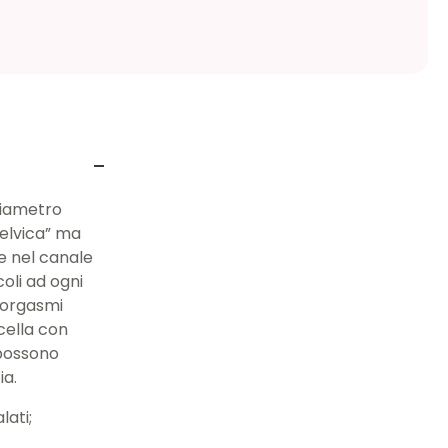
diametro
pelvica” ma
e nel canale
oli ad ogni
 orgasmi
icella con
 possono
ia.
lati;