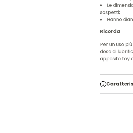
Le dimensi
sospetti;
Hanno diame
Ricorda
Per un uso più
dose di lubrif
apposito toy c
Caratteris
SKU:
00802
Linea:
TIM
Materiale:
Diametro 
Lunghezz