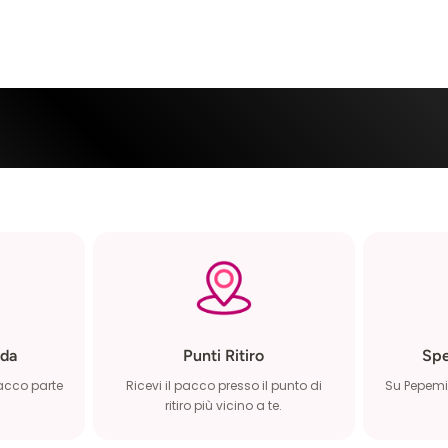
da
Punti Ritiro
Spe
pacco parte
Ricevi il pacco presso il punto di
Su Pepemio
ritiro più vicino a te.