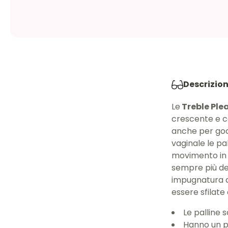
Descrizio
Le
Treble Ple
crescente e co
anche per god
vaginale le p
movimento in 
sempre più def
impugnatura a
essere sfilate
Le palline s
Hanno un pr