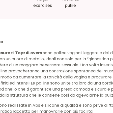
exercises
pulire
ne
asure
di
Toyz4Lovers
sono palline
vaginali leggere e dal 
n un cuore di metallo, ideali non solo per la “ginnastica 
ere di un maggiore benessere sessuale. Una volta inserit
alline provocheranno una contrazione spontanea dei musc
modo da aumentare la tonicità della vagina e procurare
initi ed intensi! Le palline sono unite tra loro da una cord
d anello che ti garantisce una presa comoda e sicura e
 dalla struttura che le contiene così da agevolarne la puliz
ono realizzate in Abs e silicone di qualità e sono prive di fta
atico laccetto per manovrarle con più facilità;