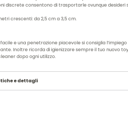
oni discrete consentono di trasportarle ovunque desideri
tri crescenti: da 2,5 cm a 3,5 cm.
 facile e una penetrazione piacevole si consiglia l’impieg
icante. Inoltre ricorda di igienizzare sempre il tuo nuovo to
leaner dopo ogni utilizzo.
tiche e dettagli
799
ELESS
SILICONE,ABS
CM:
3.5
a CM:
18.2