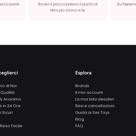
pacco parte
Ricevi il pacco presso il punto di
Su Pepemio
ritiro più vicino a te.
eglierci
Esplora
no di Noi
Brands
 Qualità
Il mio account
0% Anonimo
La mia lista desideri
 in 24 Ore
Resi e cancellazioni
 Sicuri
Guida ai Sex Toys
Blog
Reso Facile
FAQ