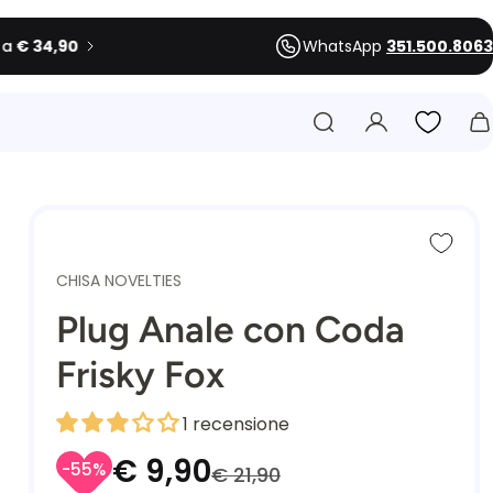
WhatsApp
351.500.8063
CHISA NOVELTIES
Plug Anale con Coda
Frisky Fox
1 recensione
€ 9,90
-55%
€ 21,90