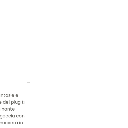
antasie e
 del plug ti
cinante
 goccia con
 muoverà in