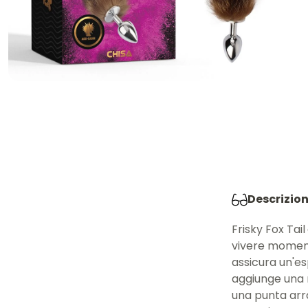
Descrizio
Frisky Fox Tail
vivere momenti
assicura un'e
aggiunge una 
una punta arro