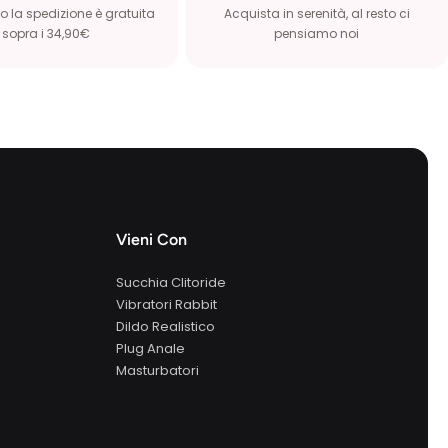
 la spedizione è gratuita
Acquista in serenità, al resto ci
sopra i 34,90€
pensiamo noi
Vieni Con
Succhia Clitoride
Vibratori Rabbit
Dildo Realistico
Plug Anale
Masturbatori