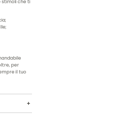
stimoli che ti
ia;
le;
omandabile
ltre, per
empre il tuo