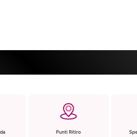
CM:
2.7
a CM:
36
da
Punti Ritiro
Spe