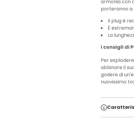
armonia con o
porteranno a 
Il plug è re
È estremam
La lunghezz
I consigli di
Per esplodere
abbinare il su
godere di un'e
nuovissimo toy
Caratteris
SKU:
71046
Materiale: