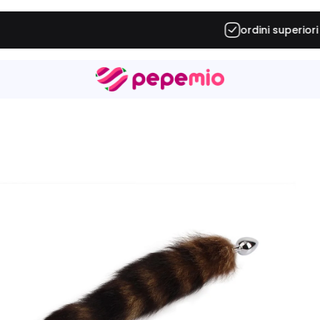
ordini superiori a
€ 34,90