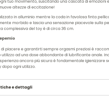
gni tuo movimento, suscitando una cascata di emozioni e 
nuove altezze di eccitazione!
alizzato in alluminio mentre la coda in favolosa finta pellicc
ente morbido e lascia una sensazione piacevole sulla pel
a complessiva del toy è di circa 36 cm.
 Pepemio
 di piacere e garantirti sempre orgasmi preziosi è racc
o utilizzo ad una dose abbondante di lubrificante anale. Ino
sperienza ancora più sicura è fondamentale igienizzare s
 dopo ogni utilizzo.
tiche e dettagli
10
METALLO