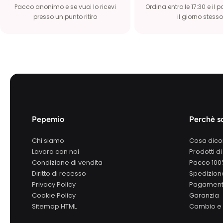
Pacco anonimo e se vuoi lo ricevi
Ordina entro le 17:30 e il 
presso un punto ritiro
il giorno stesso
Pepemio
Perchè sc
Chi siamo
Cosa dico
Lavora con noi
Prodotti di
Condizione di vendita
Pacco 10
Diritto di recesso
Spedizione
Privacy Policy
Pagamenti
Cookie Policy
Garanzia
Sitemap HTML
Cambio e 