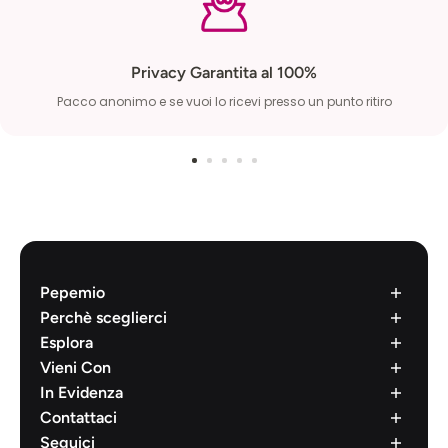
Privacy Garantita al 100%
Pacco anonimo e se vuoi lo ricevi presso un punto ritiro
Pepemio
Chi siamo
Perchè sceglierci
Lavora con noi
Cosa dicono di Noi
Esplora
Condizione di vendita
Prodotti di Qualità
Brands
Vieni Con
Diritto di recesso
Pacco 100% Anonimo
Il mio account
Succhia Clitoride
In Evidenza
Privacy Policy
Spedizione in 24 Ore
La mia lista desideri
Vibratori Rabbit
Lubrificanti
Contattaci
Cookie Policy
Pagamenti Sicuri
Resi e cancellazioni
Dildo Realistico
Preservativi
Scrivici
Seguici
Sitemap HTML