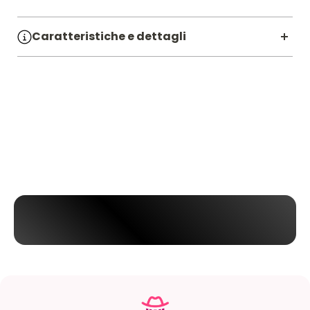
Caratteristiche e dettagli
SKU:
7106446
Linea:
PRETTY LOVE
Materiale:
ABS,TPR
Diametro CM:
7
Lunghezza CM:
29