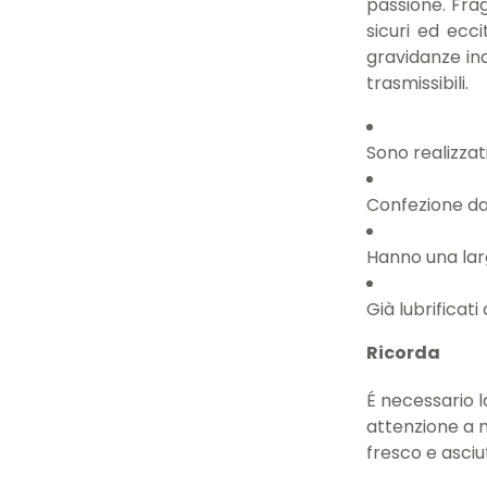
passione. Frag
sicuri ed ecci
gravidanze in
trasmissibili.
Sono realizzat
Confezione da 
Hanno una lar
Già lubrificati
Ricorda
É necessario 
attenzione a n
fresco e asciut