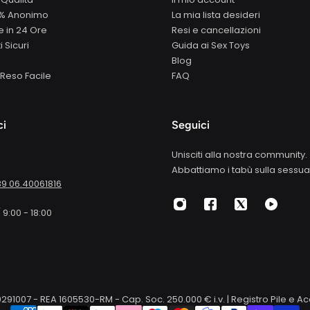
0% Anonimo
La mia lista desideri
 in 24 Ore
Resi e cancellazioni
 Sicuri
Guida ai Sex Toys
Blog
Reso Facile
FAQ
ci
Seguici
Unisciti alla nostra community.
Abbattiamo i tabù sulla sessual
9 06.40061816
 9:00 - 18:00
IT15659291007 - REA 1605530-RM - Cap. Soc. 250.000 € i.v. | Registro Pile 