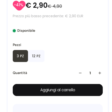
€ 2,90
-41%
€ 4,90
Prezzo più basso precedente:
€ 2,90 EUR
Disponibile
Pezzi
3 PZ
12 PZ
Quantità
Aggiungi al carrello