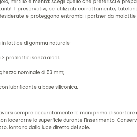
ola, mirtillo e menta: scegli quello che preferisci e prepa
tanti! I preservativi, se utilizzati correttamente, tutel
desiderate e proteggono entrambi i partner da malatti
i in lattice di gomma naturale;
3 profilattici senza alcol;
ghezza nominale di 53 mm;
 con lubrificante a base siliconica.
lavarsi sempre accuratamente le mani prima di scartare i
on lacerarne la superficie durante l'inserimento. Conserv
to, lontano dalla luce diretta del sole.