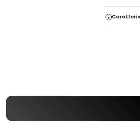
Caratteris
SKU:
0050
Materiale:
Pezzi:
3 PZ