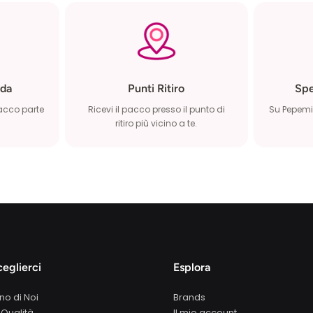
da
Punti Ritiro
Spe
pacco parte
Ricevi il pacco presso il punto di
Su Pepemio
ritiro più vicino a te.
eglierci
Esplora
no di Noi
Brands
 Qualità
Il mio account