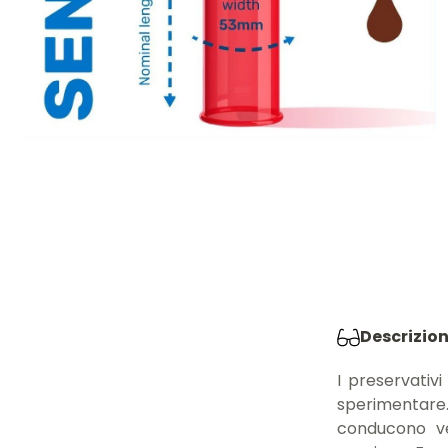
Descrizio
I preservativ
sperimentare
conducono ve