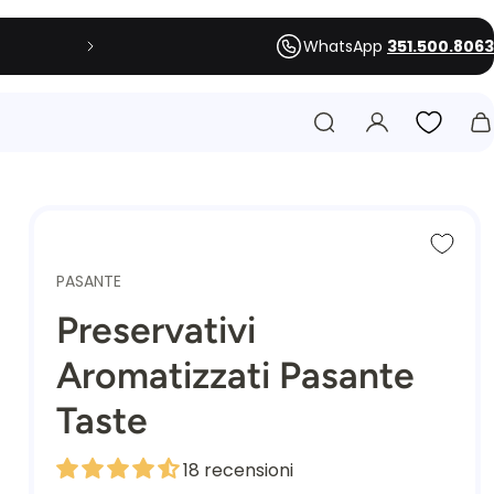
WhatsApp
351.500.8063
ordini superiori a
€ 34
PASANTE
Preservativi
Aromatizzati Pasante
Taste
18 recensioni