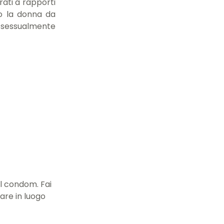
rati a rapporti
ano la donna da
e sessualmente
l condom. Fai
are in luogo