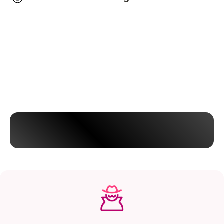
SKU:
7107038
Linea:
MISTER SIZE
Materiale:
LATTICE
Pezzi:
3 PZ