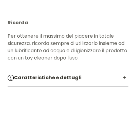
Ricorda
Per ottenere il massimo del piacere in totale
sicurezza, ricorda sempre di utilizzarlo insieme ad
un lubrificante ad acqua e di igienizzare il prodotto
con un toy cleaner dopo l'uso.
Caratteristiche e dettagli
SKU:
00903072
Linea:
REAL RAPTURE
Materiale:
PVC
Diametro CM:
4
Lunghezza CM:
20.5
Batteria:
2 stilo - aa non inclusa